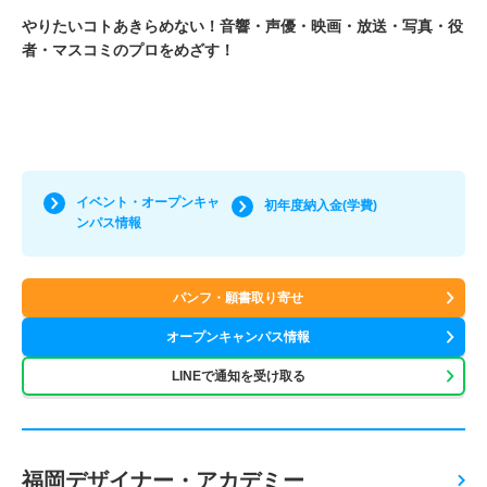
やりたいコトあきらめない！音響・声優・映画・放送・写真・役
者・マスコミのプロをめざす！
イベント・オープンキャ
初年度納入金(学費)
ンパス情報
パンフ・願書取り寄せ
オープンキャンパス情報
LINEで通知を受け取る
福岡デザイナー・アカデミー