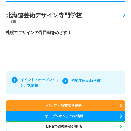
北海道芸術デザイン専門学校
北海道
札幌でデザインの専門職をめざす！
イベント・オープンキャ
初年度納入金(学費)
ンパス情報
パンフ・願書取り寄せ
オープンキャンパス情報
LINEで通知を受け取る