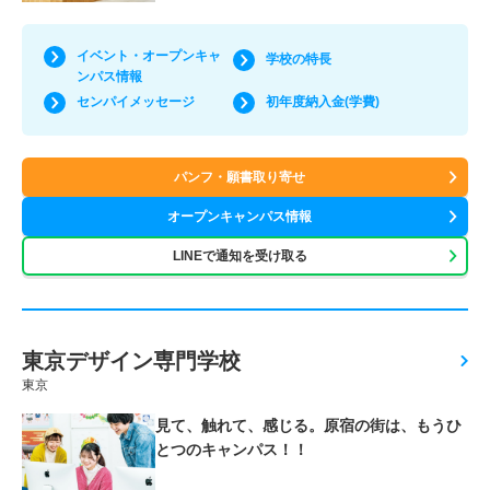
イベント・オープンキャ
学校の特長
ンパス情報
センパイメッセージ
初年度納入金(学費)
パンフ・願書取り寄せ
オープンキャンパス情報
LINEで通知を受け取る
東京デザイン専門学校
東京
見て、触れて、感じる。原宿の街は、もうひ
とつのキャンパス！！