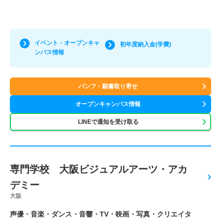
イベント・オープンキャ
初年度納入金(学費)
ンパス情報
パンフ・願書取り寄せ
オープンキャンパス情報
LINEで通知を受け取る
専門学校 大阪ビジュアルアーツ・アカ
デミー
大阪
声優・音楽・ダンス・音響・TV・映画・写真・クリエイタ