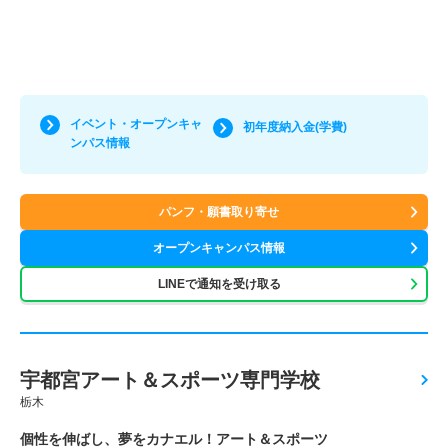
イベント・オープンキャ
初年度納入金(学費)
ンパス情報
パンフ・願書取り寄せ
オープンキャンパス情報
LINEで通知を受け取る
宇都宮アート＆スポーツ専門学校
栃木
個性を伸ばし、夢をカナエル！アート＆スポーツ