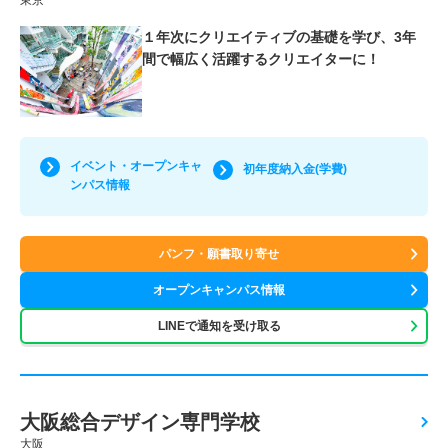
１年次にクリエイティブの基礎を学び、3年
間で幅広く活躍するクリエイターに！
イベント・オープンキャ
初年度納入金(学費)
ンパス情報
パンフ・願書取り寄せ
オープンキャンパス情報
LINEで通知を受け取る
大阪総合デザイン専門学校
大阪