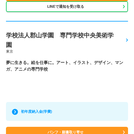
LINEで通知を受け取る
学校法人郡山学園 専門学校中央美術学
園
東京
夢に生きる。絵を仕事に。アート、イラスト、デザイン、マン
ガ、アニメの専門学校
初年度納入金(学費)
パンフ・願書取り寄せ