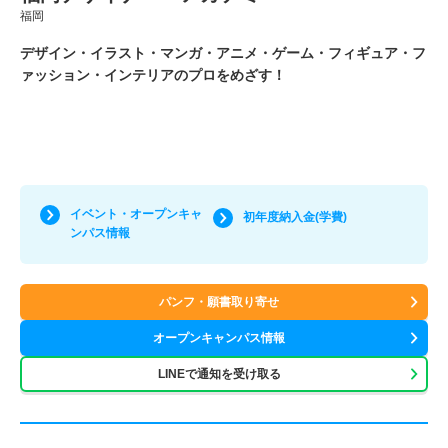
福岡
デザイン・イラスト・マンガ・アニメ・ゲーム・フィギュア・フ
ァッション・インテリアのプロをめざす！
イベント・オープンキャ
初年度納入金(学費)
ンパス情報
パンフ・願書取り寄せ
オープンキャンパス情報
LINEで通知を受け取る