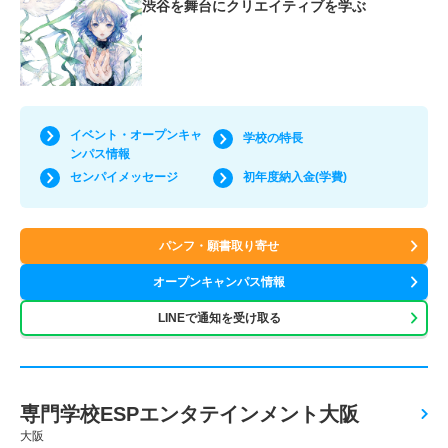
渋谷を舞台にクリエイティブを学ぶ
イベント・オープンキャ
学校の特長
ンパス情報
センパイメッセージ
初年度納入金(学費)
パンフ・願書取り寄せ
オープンキャンパス情報
LINEで通知を受け取る
専門学校ESPエンタテインメント大阪
大阪