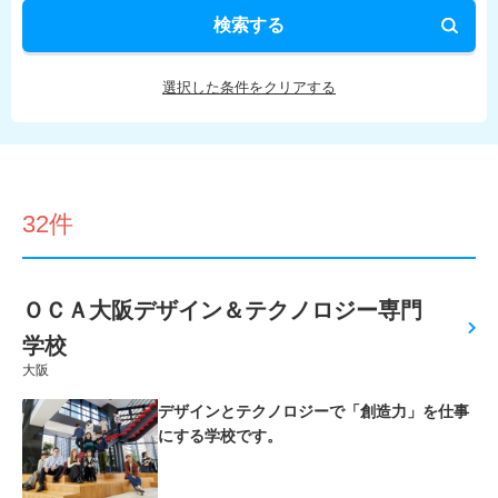
検索する
選択した条件をクリアする
32件
ＯＣＡ大阪デザイン＆テクノロジー専門
学校
大阪
デザインとテクノロジーで「創造力」を仕事
にする学校です。