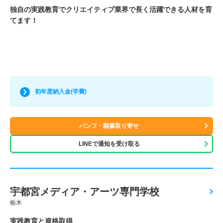
独自の実践教育でクリエイティブ業界で長く活躍できる人材を育
てます！
初年度納入金(学費)
パンフ・願書取り寄せ
LINEで通知を受け取る
宇都宮メディア・アーツ専門学校
栃木
実践教育と資格取得