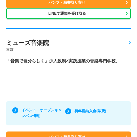
パンフ・願書取り寄せ
LINEで通知を受け取る
ミューズ音楽院
東京
「音楽で自分らしく」少人数制×実践授業の音楽専門学校。
イベント・オープンキャ
初年度納入金(学費)
ンパス情報