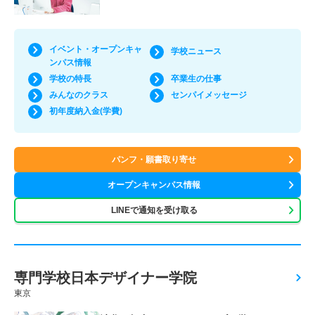
イベント・オープンキャ
学校ニュース
ンパス情報
学校の特長
卒業生の仕事
みんなのクラス
センパイメッセージ
初年度納入金(学費)
パンフ・願書取り寄せ
オープンキャンパス情報
LINEで通知を受け取る
専門学校日本デザイナー学院
東京