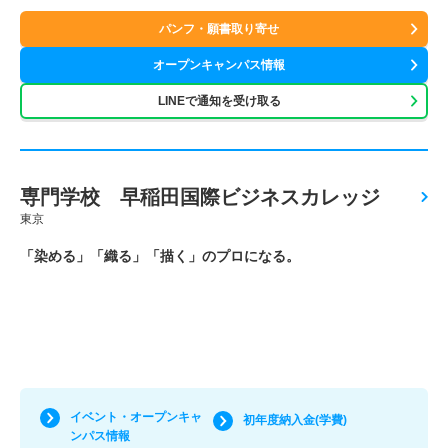
パンフ・願書取り寄せ
オープンキャンパス情報
LINEで通知を受け取る
専門学校 早稲田国際ビジネスカレッジ
東京
「染める」「織る」「描く」のプロになる。
イベント・オープンキャ
初年度納入金(学費)
ンパス情報