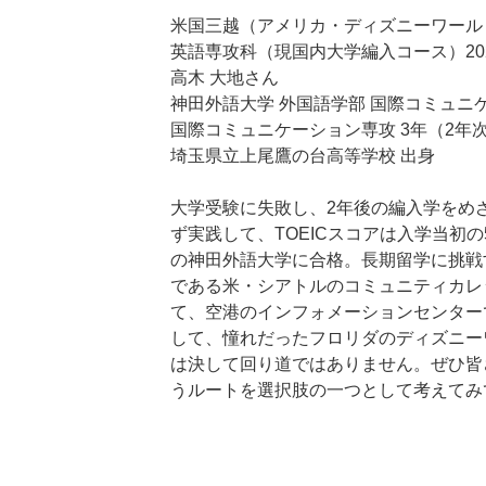
米国三越（アメリカ・ディズニーワール
英語専攻科（現国内大学編入コース）20
高木 大地さん
神田外語大学 外国語学部 国際コミュニ
国際コミュニケーション専攻 3年（2年
埼玉県立上尾鷹の台高等学校 出身
大学受験に失敗し、2年後の編入学をめ
ず実践して、TOEICスコアは入学当初の
の神田外語大学に合格。長期留学に挑戦
である米・シアトルのコミュニティカレ
て、空港のインフォメーションセンター
して、憧れだったフロリダのディズニー
は決して回り道ではありません。ぜひ皆
うルートを選択肢の一つとして考えてみ