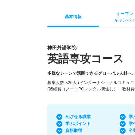
オー
プン
基本
情報
キャン
パ
神田外語学院/
英語専攻コース
多様なシーンで活躍できるグローバル人材へ
募集人数 520人 (インターナショナルコミュニケー
(諸経費（ノートPCレンタル費含む）・教材費
めざせる職業
学
学ぶポイント
学
資格取得
卒