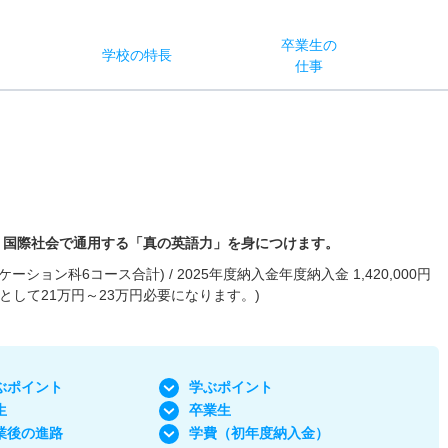
卒業生の
学校
の
特長
ス
仕事
。国際社会で通用する「真の英語力」を身につけます。
ション科6コース合計) / 2025年度納入金年度納入金 1,420,000円
として21万円～23万円必要になります。)
ぶポイント
学ぶポイント
生
卒業生
業後の進路
学費
（初年度納入金）