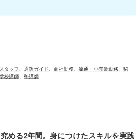
スタッフ
、
通訳ガイド
、
商社勤務
、
流通・小売業勤務
、
秘
学校講師
、
塾講師
究める2年間。身につけたスキルを実践