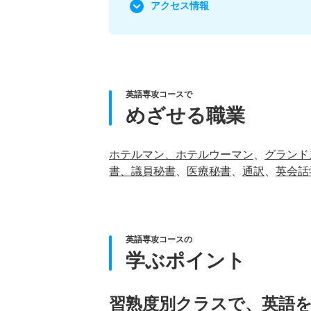
アクセス情報
英語専攻コースで
めざせる職業
ホテルマン、ホテルウーマン
、
グランド
書、議員秘書
、
医療秘書
、
通訳
、
英会話
英語専攻コースの
学ぶポイント
習熟度別クラスで、英語を