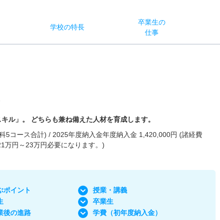
卒業生の
学校
の
特長
ス
仕事
ス
キル」。 どちらも兼ね備えた人材を育成します。
コース合計) / 2025年度納入金年度納入金 1,420,000円 (諸経費
1万円～23万円必要になります。)
ぶポイント
授業・講義
生
卒業生
業後の進路
学費
（初年度納入金）