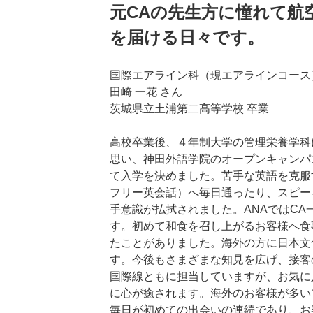
元CAの先生方に憧れて航
を届ける日々です。
国際エアライン科（現エアラインコース）
田崎 一花 さん
茨城県立土浦第二高等学校 卒業
高校卒業後、４年制大学の管理栄養学科
思い、神田外語学院のオープンキャンパ
て入学を決めました。苦手な英語を克服
フリー英会話）へ毎日通ったり、スピー
手意識が払拭されました。ANAではC
す。初めて和食を召し上がるお客様へ食
たことがありました。海外の方に日本文
す。今後もさまざまな知見を広げ、接客
国際線ともに担当していますが、お気に
に心が癒されます。海外のお客様が多い
毎日が初めての出会いの連続であり、お