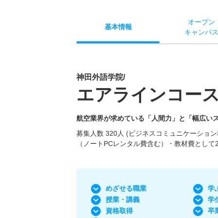
オー
プン
基本
情報
キャン
パ
神田外語学院/
エアラインコー
航空業界が求めている「人間力」と「幅広いス
募集人数 320人 (ビジネスコミュニケーション科5
（ノートPCレンタル費含む）・教材費として2
めざせる職業
学
授業・講義
学
資格取得
卒