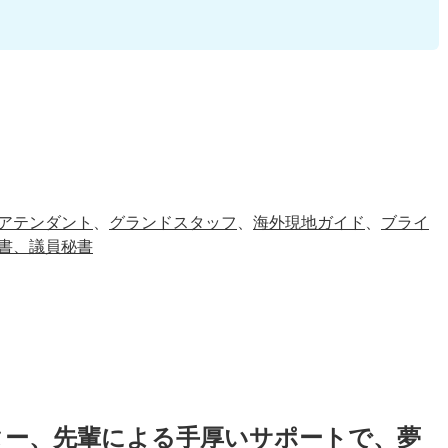
アテンダント
、
グランドスタッフ
、
海外現地ガイド
、
ブライ
書、議員秘書
ター、先輩による手厚いサポートで、夢