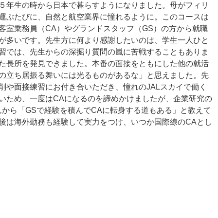
５年生の時から日本で暮らすようになりました。母がフィリ
運ぶたびに、自然と航空業界に憧れるように。このコースは
客室乗務員（CA）やグランドスタッフ（GS）の方から就職
が多いです。先生方に何より感謝したいのは、学生一人ひと
習では、先生からの深掘り質問の嵐に苦戦することもありま
た長所を発見できました。本番の面接をともにした他の就活
の立ち居振る舞いには光るものがあるな」と思えました。先
削や面接練習にお付き合いただき、憧れのJALスカイで働く
いため、一度はCAになるのを諦めかけましたが、企業研究の
んから「GSで経験を積んでCAに転身する道もある」と教えて
後は海外勤務も経験して実力をつけ、いつか国際線のCAとし