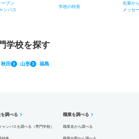
オー
プン
先輩か
学校
の
特長
ャン
パス
メッセ
門学校を探す
秋田
山形
福島
校を調べる
職業を調べる
キャンパスを調べる（専門学校）
職業名から調べる
界特集
職業分野から調べる