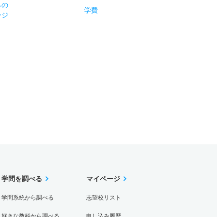
らの
学費
ージ
学問を調べる
マイページ
学問系統から調べる
志望校リスト
好きな教科から調べる
申し込み履歴