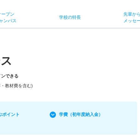
オー
プン
先輩か
学校
の
特長
ャン
パス
メッセ
ース
インできる
教科書・教材費を含む)
ぶポイント
学費
（初年度納入金）