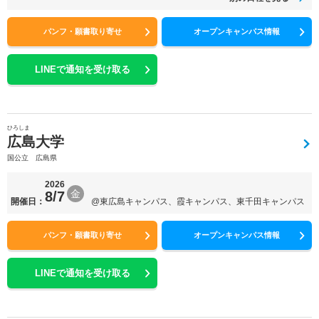
パンフ・願書取り寄せ
オープンキャンパス情報
LINEで通知を受け取る
ひろしま
広島大学
国公立 広島県
2026
金
8/7
開催日：
@東広島キャンパス、霞キャンパス、東千田キャンパス
パンフ・願書取り寄せ
オープンキャンパス情報
LINEで通知を受け取る