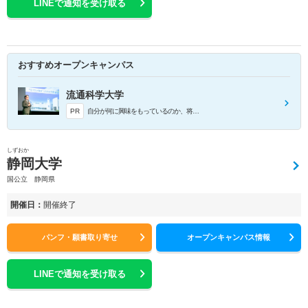
LINEで通知を受け取る
おすすめオープンキャンパス
流通科学大学
PR
自分が何に興味をもっているのか、将来どんな仕事がしたいのか。「なりたい自分」を実現するための4年間の学びを紹介。
しずおか
静岡大学
国公立 静岡県
開催日：
開催終了
パンフ・願書取り寄せ
オープンキャンパス情報
LINEで通知を受け取る