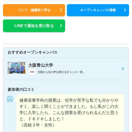
パンフ・願書取り寄せ
オープンキャンパス情報
LINEで通知を受け取る
おすすめオープンキャンパス
大阪青山大学
PR
先輩から生の声を聞けるチャンス！青いスタッフシャツが目印です！
参加者の口コミ
健康栄養学科の授業は、化学が苦手な私でも分かりや
すく、楽しく聞くことができました。もし私がこの大
学に入学したら、こんな授業を受けられるんだと思う
と、ドキドキしました！
（高校３年・女性）