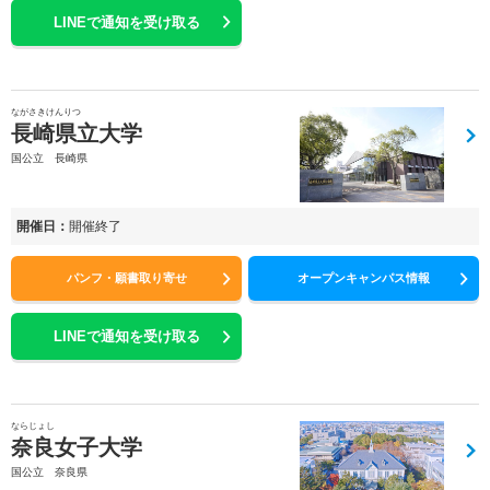
LINEで通知を受け取る
ながさきけんりつ
長崎県立大学
国公立 長崎県
開催日：
開催終了
パンフ・願書取り寄せ
オープンキャンパス情報
LINEで通知を受け取る
ならじょし
奈良女子大学
国公立 奈良県