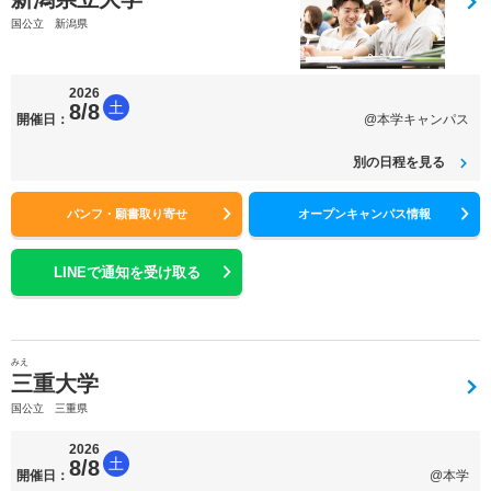
国公立 新潟県
2026
土
8/8
開催日：
@本学キャンパス
別の日程を見る
パンフ・願書取り寄せ
オープンキャンパス情報
LINEで通知を受け取る
みえ
三重大学
国公立 三重県
2026
土
8/8
開催日：
@本学