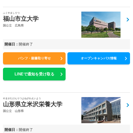
ふくやましりつ
福山市立大学
国公立 広島県
開催日：
開催終了
パンフ・願書取り寄せ
オープンキャンパス情報
LINEで通知を受け取る
やまがたけんりつよねざわえいよう
山形県立米沢栄養大学
国公立 山形県
開催日：
開催終了