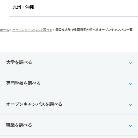
九州・沖縄
ホーム
＞
オープンキャンパスを調べる
＞
国公立大学で生活科学が学べるオープンキャンパス一覧
大学を調べる
専門学校を調べる
オープンキャンパスを調べる
職業を調べる