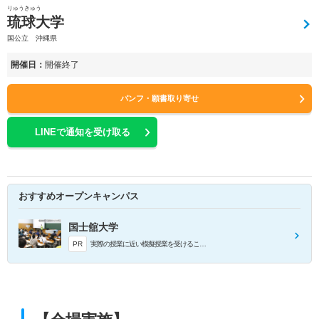
りゅうきゅう
琉球大学
国公立 沖縄県
開催日：
開催終了
パンフ・願書取り寄せ
LINEで通知を受け取る
おすすめオープンキャンパス
国士舘大学
PR
実際の授業に近い模擬授業を受けることができます。授業を通じて、大学で学ぶ魅力を体感しましょう！