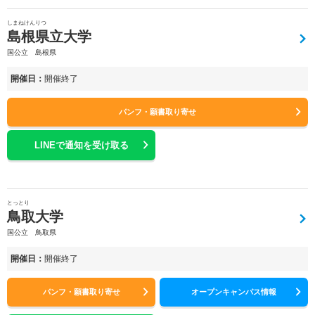
しまねけんりつ
島根県立大学
国公立 島根県
開催日：
開催終了
パンフ・願書取り寄せ
LINEで通知を受け取る
とっとり
鳥取大学
国公立 鳥取県
開催日：
開催終了
パンフ・願書取り寄せ
オープンキャンパス情報