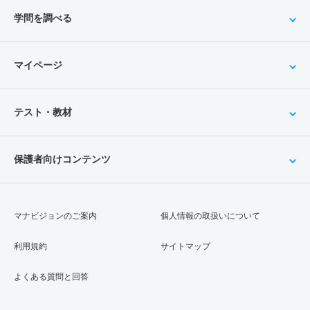
学問を調べる
マイページ
テスト・教材
保護者向けコンテンツ
マナビジョンのご案内
個人情報の取扱いについて
利用規約
サイトマップ
よくある質問と回答