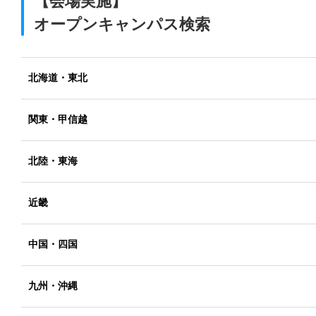
【会場実施】
オープンキャンパス検索
北海道・東北
関東・甲信越
北陸・東海
近畿
中国・四国
九州・沖縄