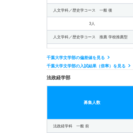
人文学科／歴史学コース 一般 後
3人
人文学科／歴史学コース 推薦 学校推薦型
5人
千葉大学文学部の偏差値を見る
人文学科／日本・ユーラシア文化コース 一般
千葉大学文学部の入試結果（倍率）を見る
28人
法政経学部
人文学科／国際言語文化学コース 一般 前
募集人数
25人
人文学科／国際言語文化学コース 推薦 学校
法政経学科 一般 前
10人