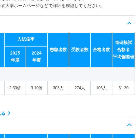
必ず大学ホームページなどで詳細を確認してください。
入試倍率
進研模試
志願者数
受験者数
合格者数
合格者
2025
2024
平均偏差値
年度
年度
2.60倍
3.10倍
303人
274人
106人
61.30
見る