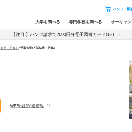
パンフ・願
大学を調べる
専門学校を調べる
オーキャン
【注目!】パンフ請求で2000円分電子図書カードGET
（科目・日程）
>
千葉大学
/入試結果（倍率）
WEB出願関連情報