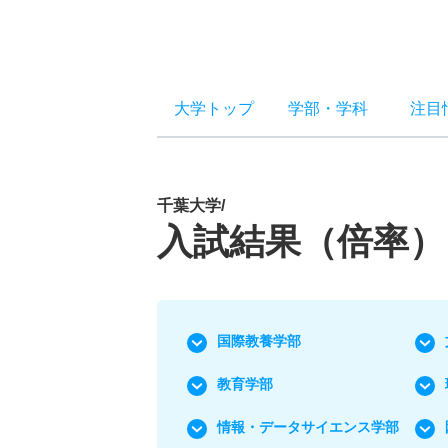
大学トップ
学部
・
学科
注目
千葉大学/
入試結果（倍率）
国際教養学部
教育学部
情報・データサイエンス学部