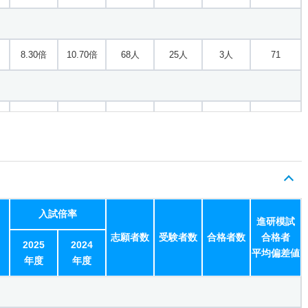
8.30倍
10.70倍
68人
25人
3人
71
2.70倍
2.30倍
61人
61人
23人
－
 前
4.50倍
3.70倍
158人
152人
34人
61.90
入試倍率
進研模試
志願者数
受験者数
合格者数
合格者
2.60倍
3倍
72人
70人
27人
63.20
2025
2024
平均偏差値
年度
年度
推薦型
2.70倍
2.30倍
61人
61人
23人
－