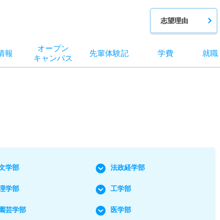
志望理由
オー
プン
情報
先輩
体験記
学費
就職
キャン
パス
文学部
法政経学部
理学部
工学部
園芸学部
医学部