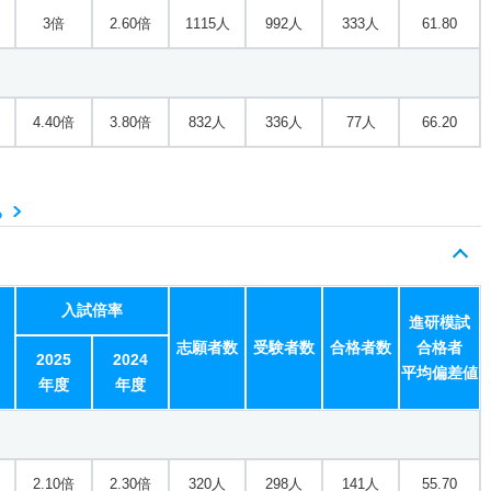
3倍
2.60倍
1115人
992人
333人
61.80
4.40倍
3.80倍
832人
336人
77人
66.20
る
入試倍率
進研模試
志願者数
受験者数
合格者数
合格者
2025
2024
平均偏差値
年度
年度
2.10倍
2.30倍
320人
298人
141人
55.70