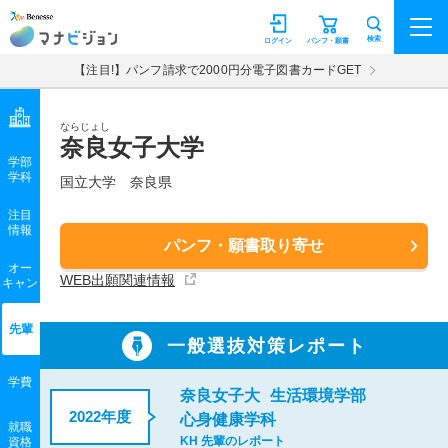
マナビジョン
検索
ログイン
パンフ・願書
【注目!】パンフ請求で2000円分電子図書カードGET
ならじょし
奈良女子大学
学部
学科
国立大学
奈良県
注目
情報
パンフ・願書取り寄せ
オー
WEB出願関連情報
キャン
先輩
一般選抜対策レポート
学費
奈良女子大
生活環境学部
2022年度
心身健康学科
就職
KH 先輩のレポート
資格