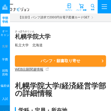
マナビジョン
検索
ログイン
パンフ・願書
【注目!】パンフ請求で2000円分電子図書カードGET
学部
学科
オー
さっぽろがくいん
キャン
札幌学院大学
私立大学 北海道
先輩
学費
パンフ・願書取り寄せ
WEB出願関連情報
就職
資格
札幌学院大学/経済経営学部
偏差値
の詳細情報
入試
学科・定員・所在地