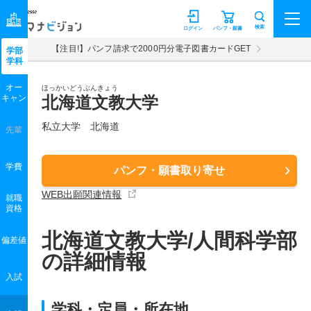
マナビジョン
検索
ログイン
パンフ・願書
【注目!】パンフ請求で2000円分電子図書カードGET
学部
学科
オー
ほっかいどうぶんきょう
キャン
北海道文教大学
私立大学 北海道
先輩
学費
パンフ・願書取り寄せ
WEB出願関連情報
就職
資格
北海道文教大学/人間科学部
偏差値
の詳細情報
入試
学科・定員・所在地