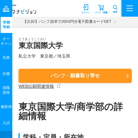
マナビジョン
検索
ログイン
パンフ・願書
【注目!】パンフ請求で2000円分電子図書カードGET
学部
学科
オー
とうきょうこくさい
キャン
東京国際大学
私立大学 東京都／埼玉県
先輩
学費
パンフ・願書取り寄せ
WEB出願関連情報
就職
資格
東京国際大学/商学部の詳
偏差値
細情報
入試
学科・定員・所在地