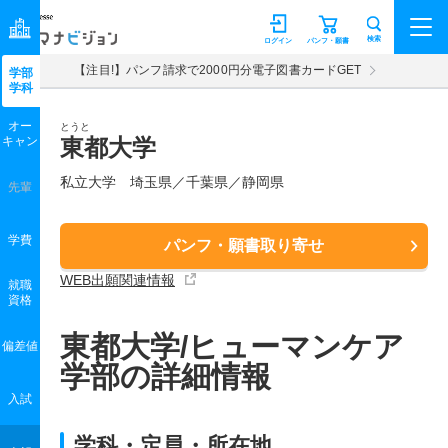
マナビジョン
検索
ログイン
パンフ・願書
【注目!】パンフ請求で2000円分電子図書カードGET
学部
学科
オー
とうと
キャン
東都大学
私立大学 埼玉県／千葉県／静岡県
先輩
学費
パンフ・願書取り寄せ
WEB出願関連情報
就職
資格
東都大学/ヒューマンケア
偏差値
学部の詳細情報
入試
学科・定員・所在地