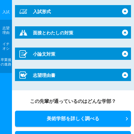
入試形式
入試
志望
面接とわたしの対策
理由
イチ
オシ
小論文対策
卒業後
の進路
志望理由書
この先輩が通っているのはどんな学部？
美術学部を詳しく調べる