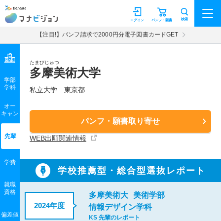
マナビジョン
検索
ログイン
パンフ・願書
【注目!】パンフ請求で2000円分電子図書カードGET
たまびじゅつ
多摩美術大学
学部
学科
私立大学
東京都
オー
キャン
パンフ・願書取り寄せ
先輩
WEB出願関連情報
学費
学校推薦型・総合型選抜レポート
就職
資格
多摩美術大
美術学部
2024年度
情報デザイン学科
偏差値
KS 先輩のレポート