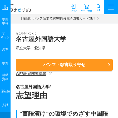
マナビジョン
検索
ログイン
パンフ・願書
【注目!】パンフ請求で2000円分電子図書カードGET
学部
学科
オー
なごやがいこくご
キャン
名古屋外国語大学
私立大学 愛知県
先輩
学費
パンフ・願書取り寄せ
WEB出願関連情報
就職
資格
名古屋外国語大学/
偏差値
志望理由
入試
“言語漬け”の環境でめざす中国語