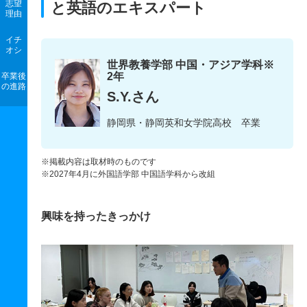
志望
と英語のエキスパート
理由
イチ
オシ
世界教養学部 中国・アジア学科※
2年
卒業後
の進路
S.Y.さん
静岡県・静岡英和女学院高校 卒業
※掲載内容は取材時のものです
※2027年4月に外国語学部 中国語学科から改組
興味を持ったきっかけ