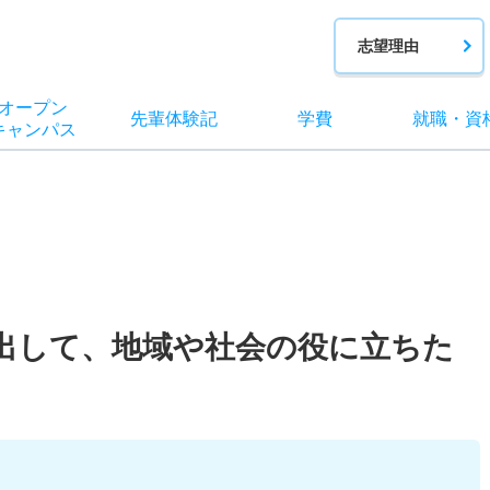
志望理由
オー
プン
先輩
体験記
学費
就職
・
資
キャン
パス
出して、地域や社会の役に立ちた