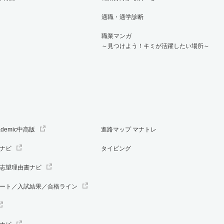
適職・適学診断
職業マンガ
～見つけよう！キミが活躍したい場所～
ademic中高版
進路マップ マナトレ
ナビ
タイピング
志望理由書ナビ
ート／入試結果／合格ライン