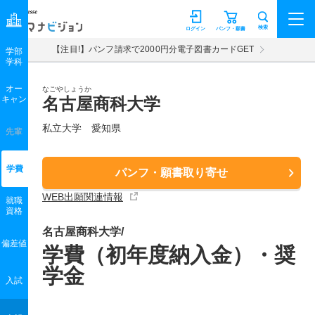
マナビジョン
検索
ログイン
パンフ・願書
【注目!】パンフ請求で2000円分電子図書カードGET
学部
学科
オー
なごやしょうか
キャン
名古屋商科大学
私立大学 愛知県
先輩
学費
パンフ・願書取り寄せ
WEB出願関連情報
就職
資格
名古屋商科大学/
偏差値
学費（初年度納入金）・奨
学金
入試