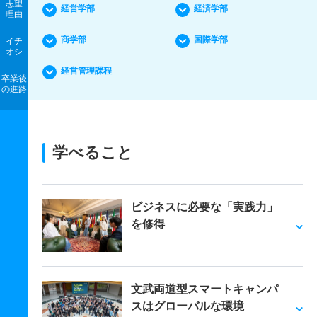
志望
経営学部
経済学部
理由
商学部
国際学部
イチ
オシ
経営管理課程
卒業後
の進路
学べること
ビジネスに必要な「実践力」
を修得
文武両道型スマートキャンパ
スはグローバルな環境