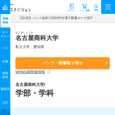
マナビジョン
検索
ログイン
パンフ・願書
【注目!】パンフ請求で2000円分電子図書カードGET
学部
学科
オー
なごやしょうか
キャン
名古屋商科大学
私立大学 愛知県
先輩
学費
パンフ・願書取り寄せ
WEB出願関連情報
就職
資格
名古屋商科大学/
偏差値
学部・学科
入試