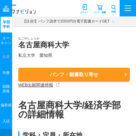
マナビジョン
検索
ログイン
パンフ・願書
【注目!】パンフ請求で2000円分電子図書カードGET
学部
学科
オー
なごやしょうか
キャン
名古屋商科大学
私立大学 愛知県
先輩
学費
パンフ・願書取り寄せ
WEB出願関連情報
就職
資格
名古屋商科大学/経済学部
偏差値
の詳細情報
入試
学科・定員・所在地