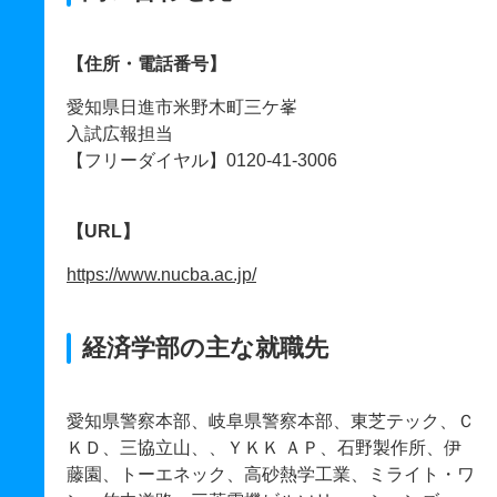
【住所・電話番号】
愛知県日進市米野木町三ケ峯
入試広報担当
【フリーダイヤル】0120-41-3006
【URL】
https://www.nucba.ac.jp/
経済学部の主な就職先
愛知県警察本部、岐阜県警察本部、東芝テック、Ｃ
ＫＤ、三協立山、、ＹＫＫ ＡＰ、石野製作所、伊
藤園、トーエネック、高砂熱学工業、ミライト・ワ