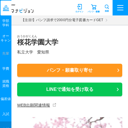
マナビジョン
検索
ログイン
パンフ・願書
【注目!】パンフ請求で2000円分電子図書カードGET
学部
学科
オー
おうかがくえん
キャン
桜花学園大学
私立大学 愛知県
先輩
学費
パンフ・願書取り寄せ
就職
資格
LINEで通知を受け取る
偏差値
WEB出願関連情報
入試