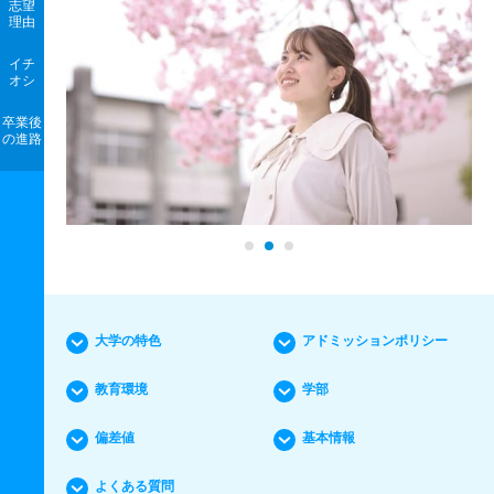
志望
理由
イチ
オシ
卒業後
の進路
大学の特色
アドミッションポリシー
教育環境
学部
偏差値
基本情報
よくある質問