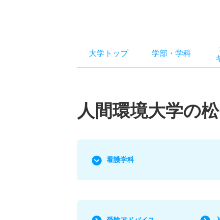
大学トップ
学部
・
学科
人間環境大学の​松
看護学科
受験アドバイス