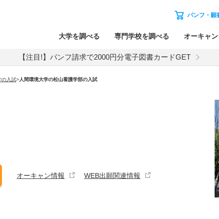
パンフ・願
大学を調べる
専門学校を調べる
オーキャン
【注目!】パンフ請求で2000円分電子図書カードGET
学
の入試
>
人間環境大学
の
​松山看護学部​の入試
オーキャン情報
WEB出願関連情報