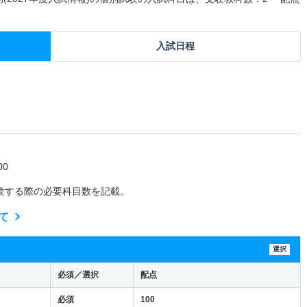
入試日程
0
験する際の必要科目数を記載。
て
選択
必須／選択
配点
必須
100