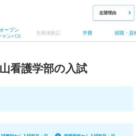
志望理由
オー
プン
先輩
体験記
学費
就職
・
資
キャン
パス
山看護学部​の入試
入試種別から入試科目・日
学部学科から入試科目・日