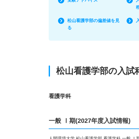
​松山看護学部​の偏差値を見
る
​松山看護学部​の入
看護学科
一般 Ⅰ期(2027年度入試情報)
人間環境大学 ​松山看護学部​ 看護学科 一般