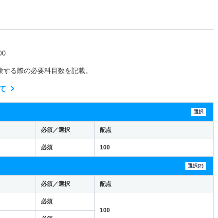
0
験する際の必要科目数を記載。
て
選択
必須／選択
配点
必須
100
選択(2)
必須／選択
配点
必須
100