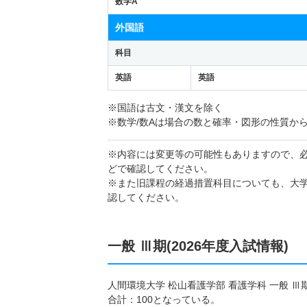
数学A
外国語
科目
英語
英語
※国語は古文・漢文を除く
※数学/数Aは場合の数と確率・図形の性質か
※内容には変更等の可能性もありますので、
どで確認してください。
※また旧課程の経過措置科目についても、大
認してください。
一般 Ⅲ期(2026年度入試情報)
人間環境大学 ​松山看護学部​ 看護学科 一般
合計：100となっている。