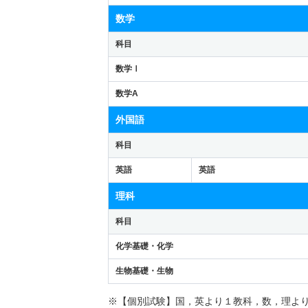
数学
科目
数学Ⅰ
数学A
外国語
科目
英語
英語
理科
科目
化学基礎・化学
生物基礎・生物
※【個別試験】国，英より１教科，数，理よ