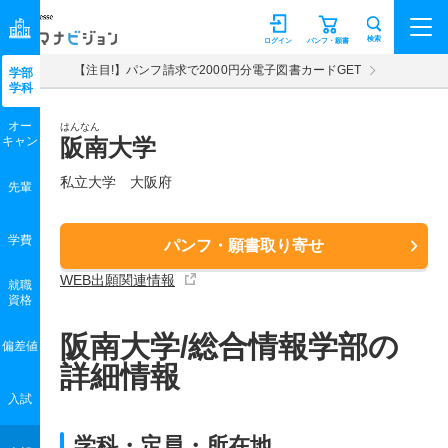
マナビジョン
検索
ログイン
パンフ・願書
【注目!】パンフ請求で2000円分電子図書カードGET
学部
学科
オー
はんなん
キャン
阪南大学
私立大学 大阪府
先輩
学費
パンフ・願書取り寄せ
WEB出願関連情報
就職
資格
阪南大学/総合情報学部の
偏差値
詳細情報
入試
学科・定員・所在地