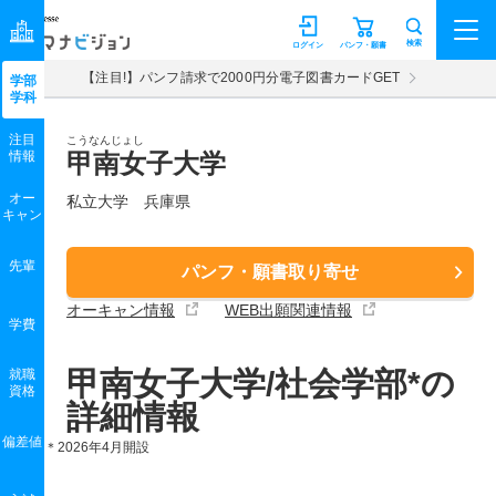
マナビジョン
検索
ログイン
パンフ・願書
【注目!】パンフ請求で2000円分電子図書カードGET
学部
学科
注目
こうなんじょし
情報
甲南女子大学
オー
私立大学 兵庫県
キャン
先輩
パンフ・願書取り寄せ
オーキャン情報
WEB出願関連情報
学費
甲南女子大学/社会学部*の
就職
資格
詳細情報
偏差値
＊2026年4月開設