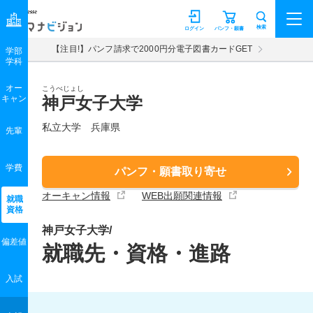
マナビジョン
検索
ログイン
パンフ・願書
【注目!】パンフ請求で2000円分電子図書カードGET
学部
学科
オー
こうべじょし
キャン
神戸女子大学
私立大学 兵庫県
先輩
学費
パンフ・願書取り寄せ
オーキャン情報
WEB出願関連情報
就職
資格
神戸女子大学/
偏差値
就職先・資格・進路
入試