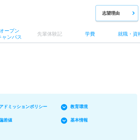
志望理由
オー
プン
先輩
体験記
学費
就職
・
資
キャン
パス
アドミッションポリシー
教育環境
偏差値
基本情報