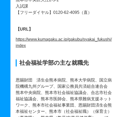
入試課
【フリーダイヤル】0120-62-4095（直）
【URL】
https://www.kumagaku.ac.jp/gakubu/syakai_fukushi/
index
社会福祉学部の主な就職先
恩賜財団 済生会熊本病院、熊本大学病院、国立病
院機構九州グループ、国家公務員共済組合連合会
熊本中央病院、熊本市社会福祉協議会、合志市社会
福祉協議会、熊本市医師会、熊本県難病支援ネット
ワーク、熊本市社会福祉事業団、恩賜財団済生会熊
本福祉センター、熊本市（社会福祉職）（保育士）