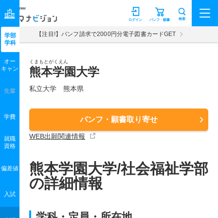
マナビジョン
検索
ログイン
パンフ・願書
【注目!】パンフ請求で2000円分電子図書カードGET
学部
学科
オー
くまもとがくえん
キャン
熊本学園大学
私立大学 熊本県
先輩
学費
パンフ・願書取り寄せ
WEB出願関連情報
就職
資格
熊本学園大学/社会福祉学部
偏差値
の詳細情報
入試
学科・定員・所在地