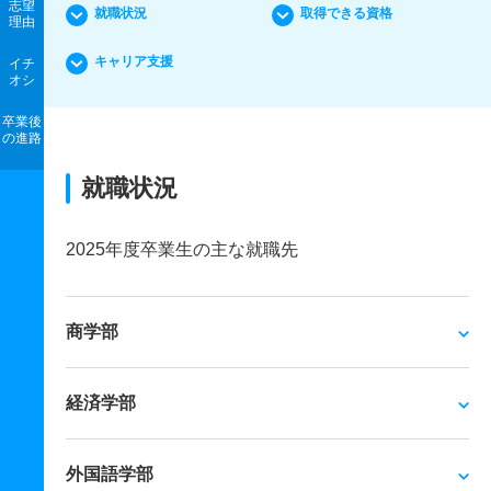
志望
就職状況
取得できる資格
理由
キャリア支援
イチ
オシ
卒業後
の進路
就職状況
2025年度卒業生の主な就職先
商学部
経済学部
外国語学部