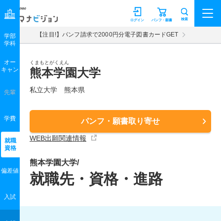
マナビジョン
検索
ログイン
パンフ・願書
【注目!】パンフ請求で2000円分電子図書カードGET
学部
学科
オー
くまもとがくえん
キャン
熊本学園大学
私立大学 熊本県
先輩
学費
パンフ・願書取り寄せ
WEB出願関連情報
就職
資格
熊本学園大学/
偏差値
就職先・資格・進路
入試