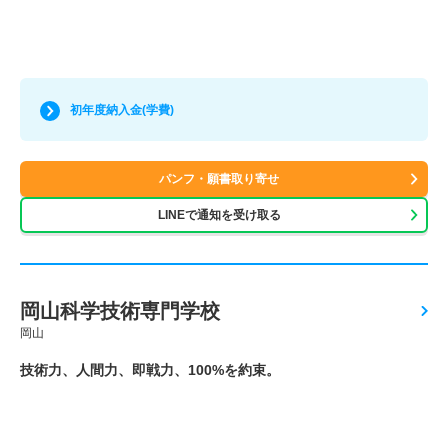
初年度納入金(学費)
パンフ・願書取り寄せ
LINEで通知を受け取る
岡山科学技術専門学校
岡山
技術力、人間力、即戦力、100%を約束。