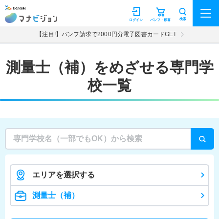
マナビジョン
検索
ログイン
パンフ・願書
【注目!】パンフ請求で2000円分電子図書カードGET
測量士（補）をめざせる専門学
校一覧
エリアを選択する
測量士（補）