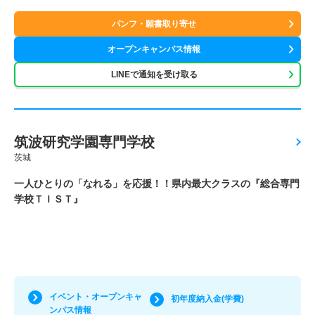
パンフ・願書取り寄せ
オープンキャンパス情報
LINEで通知を受け取る
筑波研究学園専門学校
茨城
一人ひとりの「なれる」を応援！！県内最大クラスの『総合専門
学校ＴＩＳＴ』
イベント・オープンキャ
初年度納入金(学費)
ンパス情報