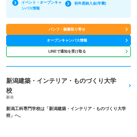
イベント・オープンキャ
初年度納入金(学費)
ンパス情報
パンフ・願書取り寄せ
オープンキャンパス情報
LINEで通知を受け取る
新潟建築・インテリア・ものづくり大学
校
新潟
新潟工科専門学校は「新潟建築・インテリア・ものづくり大学
校」へ。