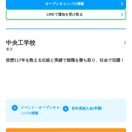
オープンキャンパス情報
LINEで通知を受け取る
中央工学校
東京
校歴117年を数える伝統と実績で就職を勝ち取り、社会で活躍！
イベント・オープンキャ
初年度納入金(学費)
ンパス情報