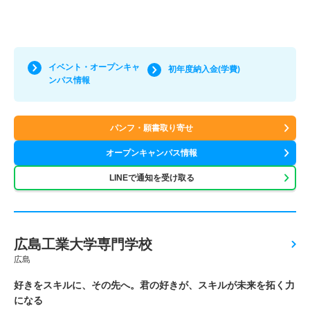
イベント・オープンキャ
初年度納入金(学費)
ンパス情報
パンフ・願書取り寄せ
オープンキャンパス情報
LINEで通知を受け取る
広島工業大学専門学校
広島
好きをスキルに、その先へ。君の好きが、スキルが未来を拓く力
になる