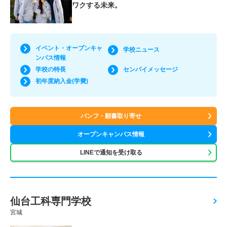
ワクする未来。
イベント・オープンキャ
学校ニュース
ンパス情報
学校の特長
センパイメッセージ
初年度納入金(学費)
パンフ・願書取り寄せ
オープンキャンパス情報
LINEで通知を受け取る
仙台工科専門学校
宮城