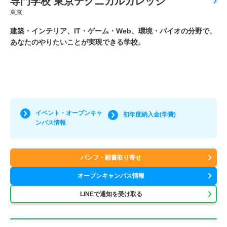
専門学校 東京テクニカルカレッジ
東京
建築・インテリア、IT・ゲーム・Web、環境・バイオの分野で、
あなたのやりたいことが実現できる学校。
イベント・オープンキャ
初年度納入金(学費)
ンパス情報
パンフ・願書取り寄せ
オープンキャンパス情報
LINEで通知を受け取る