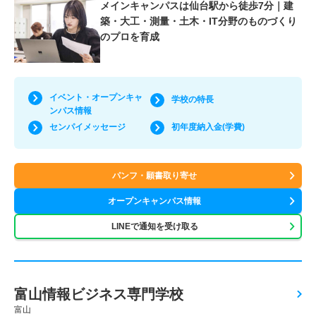
メインキャンパスは仙台駅から徒歩7分｜建
築・大工・測量・土木・IT分野のものづくり
のプロを育成
イベント・オープンキャ
学校の特長
ンパス情報
センパイメッセージ
初年度納入金(学費)
パンフ・願書取り寄せ
オープンキャンパス情報
LINEで通知を受け取る
富山情報ビジネス専門学校
富山