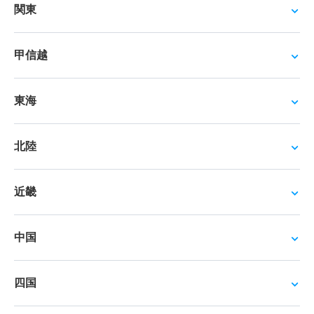
関東
甲信越
東海
北陸
近畿
中国
四国