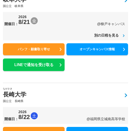
国公立 岐阜県
2026
金
8/21
開催日：
@柳戸キャンパス
別の日程を見る
パンフ・願書取り寄せ
オープンキャンパス情報
LINEで通知を受け取る
ながさき
長崎大学
国公立 長崎県
2026
土
8/22
開催日：
@福岡県立城南高等学校