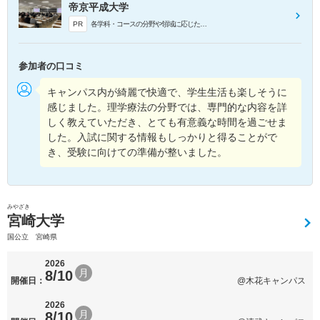
帝京平成大学
PR
各学科・コースの分野や領域に応じた特色ある授業が体験できます。自分が興味のある授業を体験し、大学で行われる授業の雰囲気を実際の講義室で味わうことができます。各日2回実施するため、2つの学科の授業を体験することができます。
参加者の口コミ
キャンパス内が綺麗で快適で、学生生活も楽しそうに
感じました。理学療法の分野では、専門的な内容を詳
しく教えていただき、とても有意義な時間を過ごせま
した。入試に関する情報もしっかりと得ることがで
き、受験に向けての準備が整いました。
みやざき
宮崎大学
国公立 宮崎県
2026
月
8/10
開催日：
@木花キャンパス
2026
月
8/10