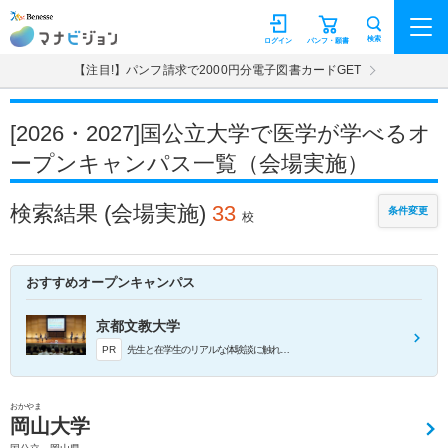
マナビジョン
検索
ログイン
パンフ・願書
【注目!】パンフ請求で2000円分電子図書カードGET
[2026・2027]国公立大学で医学が学べるオ
ープンキャンパス一覧（会場実施）
検索結果
(会場実施)
33
条件変更
校
おすすめオープンキャンパス
京都文教大学
PR
先生と在学生のリアルな体験談に触れるトークセッションで、学科の学びや特色がぐっと身近に感じられます。授業の裏話や進路の実例を直接聞いて、その場で質問できるからコース選びの迷いも解消し、自分に合った将来像をより具体的に描けます！
おかやま
岡山大学