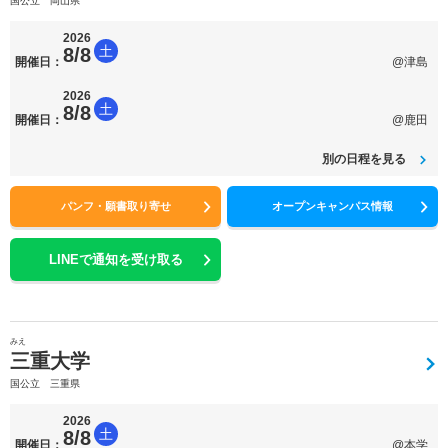
国公立 岡山県
2026
土
8/8
開催日：
@津島
2026
土
8/8
開催日：
@鹿田
別の日程を見る
パンフ・願書取り寄せ
オープンキャンパス情報
LINEで通知を受け取る
みえ
三重大学
国公立 三重県
2026
土
8/8
開催日：
@本学