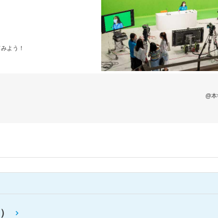
てみよう！
@本
）