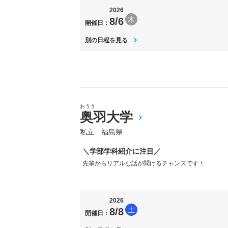
2026
木
8/6
開催日：
別の日程を見る
おうう
奥羽大学
私立 福島県
＼学部学科紹介に注目／
先輩からリアルな話が聞けるチャンスです！
2026
土
8/8
開催日：