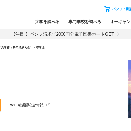
パンフ・願
大学を調べる
専門学校を調べる
オーキャン
【注目!】パンフ請求で2000円分電子図書カードGET
学の学費（初年度納入金）・奨学金
WEB出願関連情報