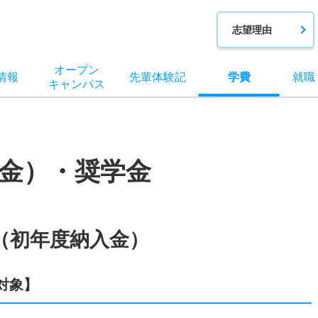
志望理由
オー
プン
情報
先輩
体験記
学費
就職
キャン
パス
金）・奨学金
（初年度納入金）
対象】