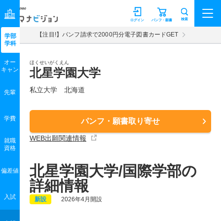
マナビジョン
検索
ログイン
パンフ・願書
【注目!】パンフ請求で2000円分電子図書カードGET
学部
学科
オー
ほくせいがくえん
キャン
北星学園大学
私立大学 北海道
先輩
学費
パンフ・願書取り寄せ
WEB出願関連情報
就職
資格
北星学園大学/国際学部の
偏差値
詳細情報
入試
新設
2026年4月開設