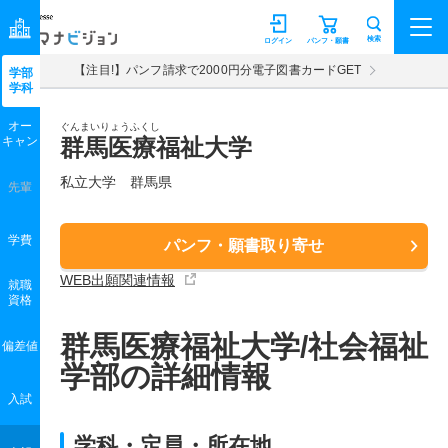
マナビジョン
検索
ログイン
パンフ・願書
【注目!】パンフ請求で2000円分電子図書カードGET
学部
学科
オー
ぐんまいりょうふくし
キャン
群馬医療福祉大学
私立大学 群馬県
先輩
学費
パンフ・願書取り寄せ
WEB出願関連情報
就職
資格
群馬医療福祉大学/社会福祉
偏差値
学部の詳細情報
入試
学科・定員・所在地