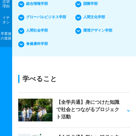
志望
総合情報学部
国際学部
理由
グローバルビジネス学部
人間文化学部
イチ
オシ
人間社会学部
環境デザイン学部
卒業後
の進路
食健康科学部
学べること
【全学共通】身につけた知識
で社会とつながるプロジェク
ト活動