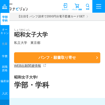
マナビジョン
検索
ログイン
パンフ・願書
【注目!】パンフ請求で2000円分電子図書カードGET
学部
学科
オー
しょうわじょし
キャン
昭和女子大学
私立大学 東京都
先輩
学費
パンフ・願書取り寄せ
WEB出願関連情報
就職
資格
昭和女子大学/
偏差値
学部・学科
入試