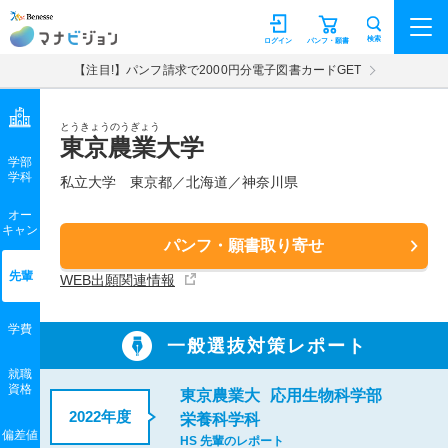
マナビジョン
検索
ログイン
パンフ・願書
【注目!】パンフ請求で2000円分電子図書カードGET
とうきょうのうぎょう
東京農業大学
学部
学科
私立大学
東京都／北海道／神奈川県
オー
キャン
パンフ・願書取り寄せ
先輩
WEB出願関連情報
学費
一般選抜対策レポート
就職
資格
東京農業大
応用生物科学部
2022年度
栄養科学科
偏差値
HS 先輩のレポート