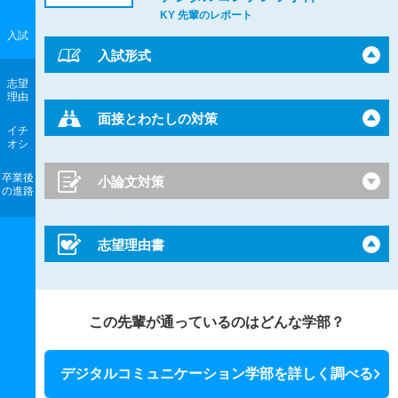
KY 先輩のレポート
入試
入試形式
志望
理由
面接とわたしの対策
イチ
オシ
卒業後
小論文対策
の進路
志望理由書
この先輩が通っているのはどんな学部？
デジタルコミュニケーション学部を詳しく調べる