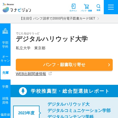
マナビジョン
検索
ログイン
パンフ・願書
【注目!】パンフ請求で2000円分電子図書カードGET
でじたるはりうっど
デジタルハリウッド大学
学部
学科
私立大学
東京都
オー
キャン
パンフ・願書取り寄せ
先輩
WEB出願関連情報
学費
学校推薦型・総合型選抜レポート
就職
資格
デジタルハリウッド大
デジタルコミュニケーション学部
2023年度
偏差値
デジタルコンテンツ学科