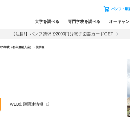
パンフ・願
大学を調べる
専門学校を調べる
オーキャン
【注目!】パンフ請求で2000円分電子図書カードGET
学の学費（初年度納入金）・奨学金
WEB出願関連情報