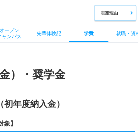
志望理由
オー
プン
先輩
体験記
学費
就職
・
資
キャン
パス
金）・奨学金
（初年度納入金）
対象】