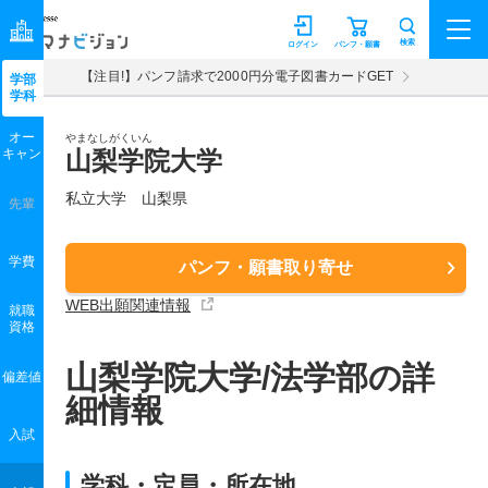
マナビジョン
検索
ログイン
パンフ・願書
【注目!】パンフ請求で2000円分電子図書カードGET
学部
学科
オー
やまなしがくいん
キャン
山梨学院大学
私立大学 山梨県
先輩
学費
パンフ・願書取り寄せ
WEB出願関連情報
就職
資格
山梨学院大学/法学部の詳
偏差値
細情報
入試
学科・定員・所在地