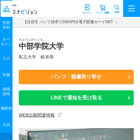
マナビジョン
検索
ログイン
パンフ・願書
【注目!】パンフ請求で2000円分電子図書カードGET
学部
学科
オー
ちゅうぶがくいん
キャン
中部学院大学
私立大学 岐阜県
先輩
学費
パンフ・願書取り寄せ
就職
資格
LINEで通知を受け取る
偏差値
WEB出願関連情報
入試