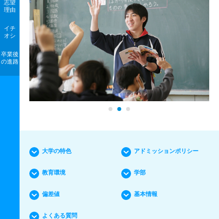
志望
理由
イチ
オシ
卒業後
の進路
大学の特色
アドミッションポリシー
教育環境
学部
偏差値
基本情報
よくある質問