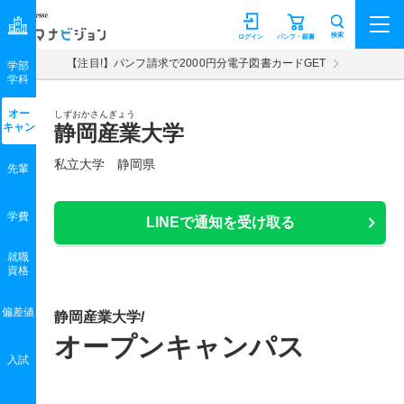
マナビジョン
検索
ログイン
パンフ・願書
【注目!】パンフ請求で2000円分電子図書カードGET
学部
学科
オー
しずおかさんぎょう
キャン
静岡産業大学
私立大学 静岡県
先輩
学費
LINEで通知を受け取る
就職
資格
偏差値
静岡産業大学/
オープンキャンパス
入試