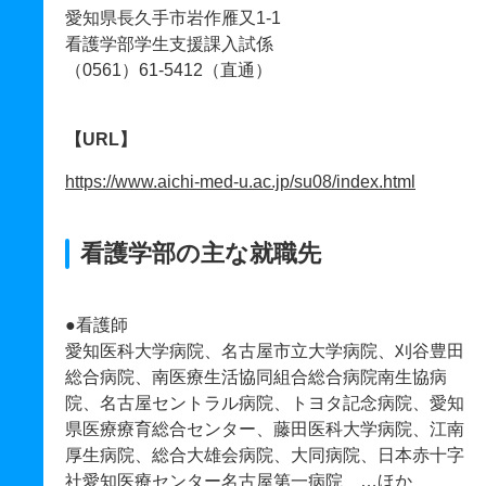
愛知県長久手市岩作雁又1-1
看護学部学生支援課入試係
（0561）61-5412（直通）
【URL】
https://www.aichi-med-u.ac.jp/su08/index.html
看護学部の主な就職先
●看護師
愛知医科大学病院、名古屋市立大学病院、刈谷豊田
総合病院、南医療生活協同組合総合病院南生協病
院、名古屋セントラル病院、トヨタ記念病院、愛知
県医療療育総合センター、藤田医科大学病院、江南
厚生病院、総合大雄会病院、大同病院、日本赤十字
社愛知医療センター名古屋第一病院 …ほか