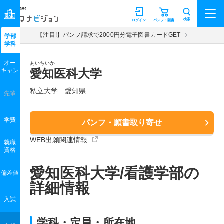
マナビジョン
検索
ログイン
パンフ・願書
【注目!】パンフ請求で2000円分電子図書カードGET
学部
学科
オー
あいちいか
キャン
愛知医科大学
私立大学 愛知県
先輩
学費
パンフ・願書取り寄せ
WEB出願関連情報
就職
資格
愛知医科大学/看護学部の
偏差値
詳細情報
入試
学科・定員・所在地