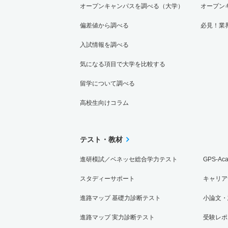
オープンキャンパスを調べる（大学）
オープン
偏差値から調べる
必見！業
入試情報を調べる
気になる項目で大学を比較する
留学について調べる
高校生向けコラム
テスト・教材
進研模試／ベネッセ総合学力テスト
GPS-Ac
スタディーサポート
キャリア
進路マップ 基礎力診断テスト
小論文・
進路マップ 実力診断テスト
受験レポ