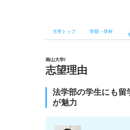
大学トップ
学部
・
学科
南山大学/
志望理由
法学部の学生にも留
が魅力