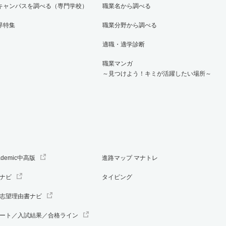
キャンパスを調べる（専門学校）
職業名から調べる
界特集
職業分野から調べる
適職・適学診断
職業マンガ
～見つけよう！キミが活躍したい場所～
ademic中高版
進路マップ マナトレ
ナビ
タイピング
志望理由書ナビ
ート／入試結果／合格ライン