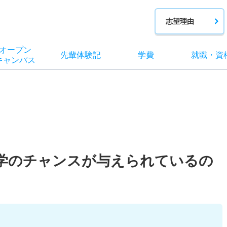
志望理由
オー
プン
先輩
体験記
学費
就職
・
資
キャン
パス
学のチャンスが与えられているの