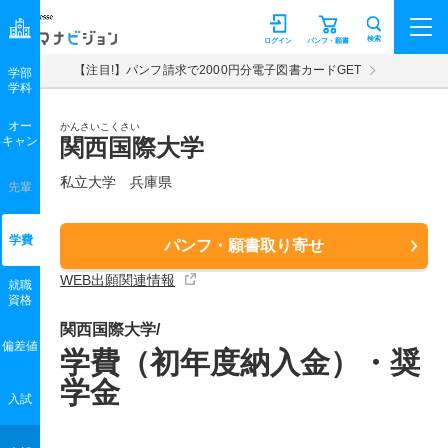
マナビジョン
検索
ログイン
パンフ・願書
【注目!】パンフ請求で2000円分電子図書カードGET
学部
学科
オー
かんさいこくさい
キャン
関西国際大学
私立大学 兵庫県
先輩
学費
パンフ・願書取り寄せ
WEB出願関連情報
就職
資格
関西国際大学/
偏差値
学費（初年度納入金）・奨
学金
入試