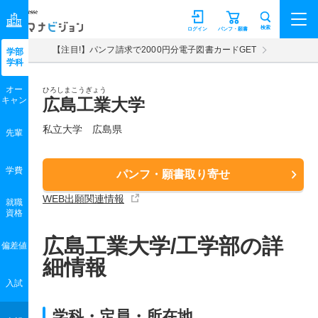
マナビジョン
検索
ログイン
パンフ・願書
【注目!】パンフ請求で2000円分電子図書カードGET
学部
学科
オー
ひろしまこうぎょう
キャン
広島工業大学
私立大学 広島県
先輩
学費
パンフ・願書取り寄せ
WEB出願関連情報
就職
資格
広島工業大学/工学部の詳
偏差値
細情報
入試
学科・定員・所在地