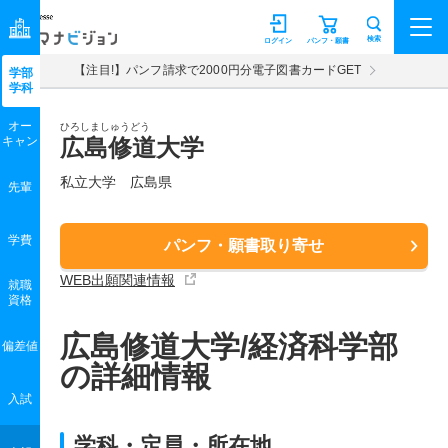
マナビジョン
検索
ログイン
パンフ・願書
【注目!】パンフ請求で2000円分電子図書カードGET
学部
学科
オー
ひろしましゅうどう
キャン
広島修道大学
私立大学 広島県
先輩
学費
パンフ・願書取り寄せ
WEB出願関連情報
就職
資格
広島修道大学/経済科学部
偏差値
の詳細情報
入試
学科・定員・所在地