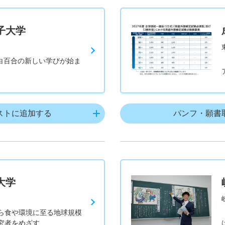
子大学
、白百合の新しい学びが始ま
ストに追加する
パンフ・願書
大学
ら食や環境に至る地球規模
究者をめざす