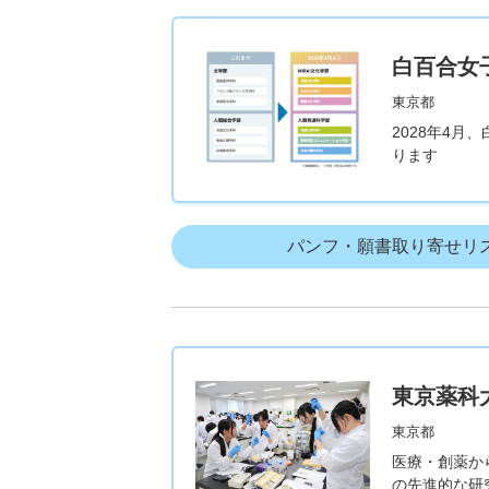
白百合女
東京都
2028年4月
ります
パンフ・願書取り寄せリ
東京薬科
東京都
医療・創薬か
の先進的な研