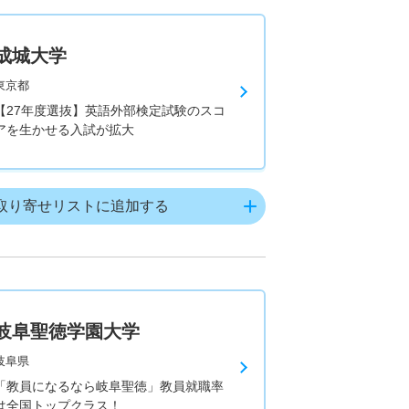
成城大学
東京都
【27年度選抜】英語外部検定試験のスコ
アを生かせる入試が拡大
取り寄せリストに追加する
岐阜聖徳学園大学
岐阜県
「教員になるなら岐阜聖徳」教員就職率
は全国トップクラス！