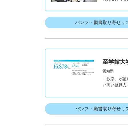
パンフ・願書取り寄せリ
至学館大
愛知県
「数字」が証
い高い就職力
パンフ・願書取り寄せリ