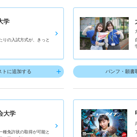
大学
たりの入試方式が、きっと
ストに追加する
パンフ・願書
会大学
一種免許状の取得が可能と