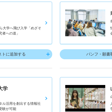
から大学へ飛び入学「めざそ
究者への道」
ストに追加する
パンフ・願書
大学
タル活用を創出する情報社
受験が可能