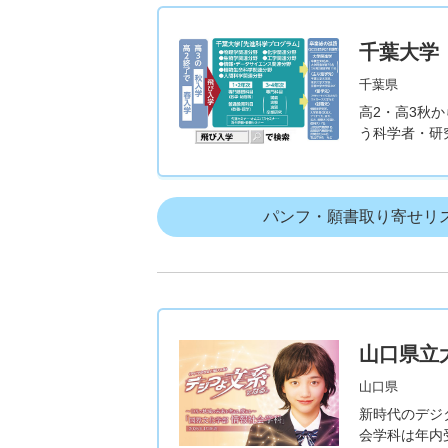
千葉大学
千葉県
高2・高3秋
う科学者・研
パンフ・願書取り寄せリ
山口県立
山口県
新時代のデジ
会学科は年内