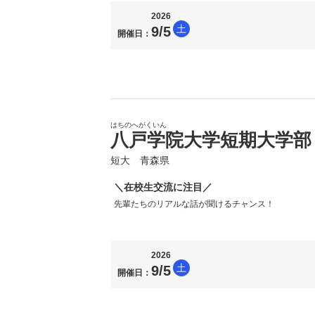
2026
土
9/5
開催日：
はちのへがくいん
八戸学院大学短期大学部
短大 青森県
＼在校生交流に注目／
先輩たちのリアルな話が聞けるチャンス！
2026
土
9/5
開催日：