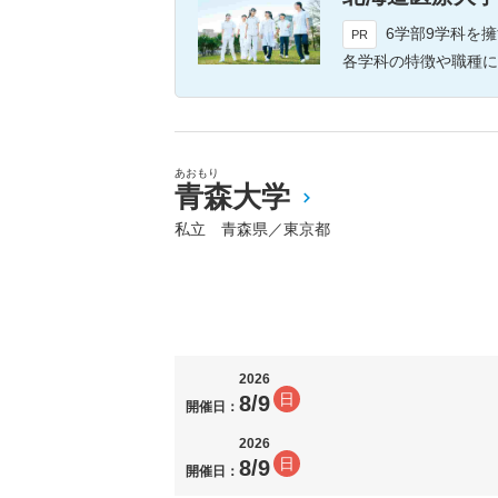
6学部9学科を擁する道内最
PR
各学科の特徴や職種について体験実習などを通して紹介し、さらに
あおもり
青森大学
私立 青森県／東京都
2026
日
8/9
開催日：
2026
日
8/9
開催日：