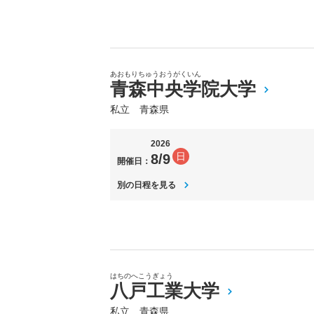
あおもりちゅうおうがくいん
青森中央学院大学
私立 青森県
2026
日
8/9
開催日：
別の日程を見る
はちのへこうぎょう
八戸工業大学
私立 青森県