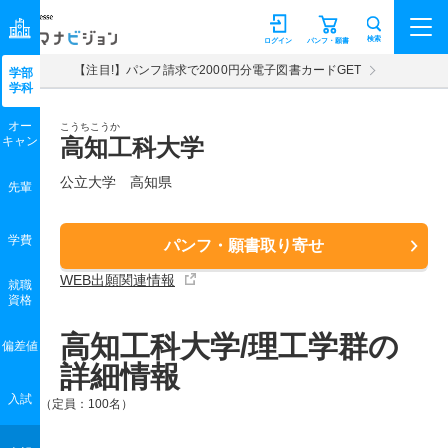
マナビジョン
検索
ログイン
パンフ・願書
【注目!】パンフ請求で2000円分電子図書カードGET
学部
学科
オー
こうちこうか
キャン
高知工科大学
公立大学 高知県
先輩
学費
パンフ・願書取り寄せ
WEB出願関連情報
就職
資格
高知工科大学/理工学群の
偏差値
詳細情報
入試
（定員：100名）