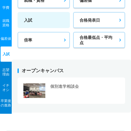
就職・資格
偏差値
学費
入試
合格発表日
就職
資格
合格最低点・平均
偏差値
倍率
点
入試
志望
オープンキャンパス
理由
イチ
個別進学相談会
オシ
卒業後
の進路