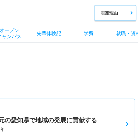
志望理由
オー
プン
先輩
体験記
学費
就職
・
資
キャン
パス
元の愛知県で地域の発展に貢献する
4年