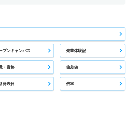
ープンキャンパス
先輩体験記
職・資格
偏差値
格発表日
倍率