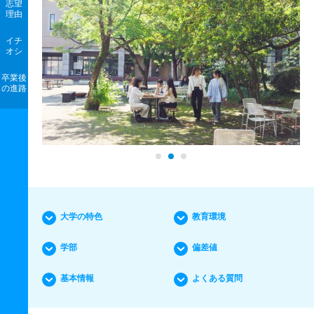
志望
理由
イチ
オシ
卒業後
の進路
大学の特色
教育環境
学部
偏差値
基本情報
よくある質問