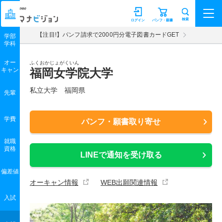
マナビジョン
検索
ログイン
パンフ・願書
【注目!】パンフ請求で2000円分電子図書カードGET
学部
学科
オー
ふくおかじょがくいん
キャン
福岡女学院大学
私立大学 福岡県
先輩
学費
パンフ・願書取り寄せ
就職
資格
LINEで通知を受け取る
偏差値
オーキャン情報
WEB出願関連情報
入試