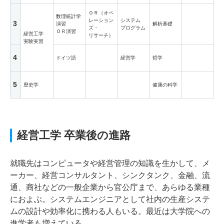
ＯＲ（オペ
数理統計学
レーション
システム
3
演習
解析基礎
ズ・
プログラム
ＯＲ演習
経営工学
リサーチ）
実験実習
4
ドイツ語
経営学
哲学
5
歴史学
健康の科学
経営工学 卒業後の進路
就職先はコンピュータや経営管理の知識を生かして、メ
ーカー、経営コンサルタント、シンクタンク、金融、流
通、商社などの一般企業から官公庁まで、あらゆる業種
におよぶ。システムエンジニアとして社内の生産システ
ムの設計や効率化に携わる人もいる。最近は大学院への
進学者も増えている。