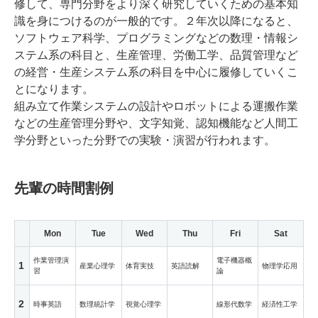
修して、専門分野をより深く研究していくための基本知
識を身につけるのが一般的です。２年次以降になると、
ソフトウェア科学、プログラミングなどの数理・情報シ
ステム系の科目と、生産管理、労働工学、品質管理など
の経営・生産システム系の科目を中心に履修していくこ
とになります。
組み立て作業システムの設計やロボットによる運搬作業
などの生産管理分野や、文字知覚、認知機能など人間工
学分野といった分野での実験・演習が行われます。
先輩の時間割例
Mon
Tue
Wed
Thu
Fri
Sat
作業管理演
電子機器概
1
産業心理学
体育実技
英語読解
物理学応用
習
論
2
時事英語
数理統計学
視覚心理学
線形代数学
経済性工学