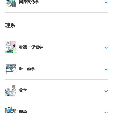
国際関係学
理系
看護・保健学
医・歯学
薬学
理学