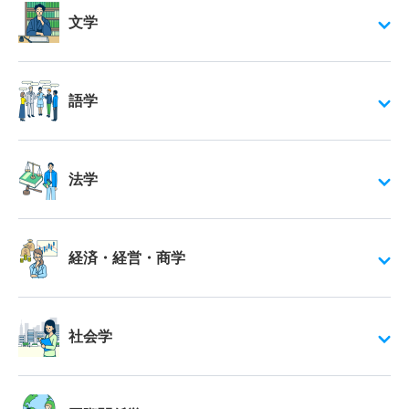
文学
語学
法学
経済・経営・商学
社会学